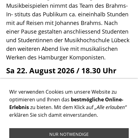
Musikbeispielen nimmt das Team des Brahms-
In- stituts das Publikum ca. eineinhalb Stunden
mit auf Reisen mit Johannes Brahms. Nach
einer Pause gestalten anschliessend Studenten
und Studentinnen der Musikhochschule Lübeck
den weiteren Abend live mit musikalischen
Werken des Hamburger Komponisten.
Sa 22. August 2026 / 18.30 Uhr
Stadtmuseum Norderstedt / 18.30
Wir verwenden Cookies um unsere Website zu
Uhr
optimieren und Ihnen das
bestmögliche Online-
Ende der Veranstaltung gegen 21 Uhr - Eintritt
Erlebnis
zu bieten. Mit dem Klick auf
„Alle erlauben“
erklären Sie sich damit einverstanden.
frei
Um eine angemessene Spende wird gebeten
NUR NOTWENDIGE