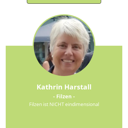
Kathrin Harstall
- Filzen -
Filzen ist NICHT eindimensional