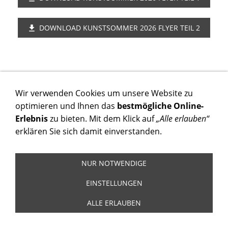
DOWNLOAD KUNSTSOMMER 2026 FLYER TEIL 2
Wir verwenden Cookies um unsere Website zu
VERANSTALTER
optimieren und Ihnen das
bestmögliche Online-
Malimu Kulturverein e.V.
und
Kunstkreis
Erlebnis
zu bieten. Mit dem Klick auf
„Alle erlauben“
Norderstedt e.V.
erklären Sie sich damit einverstanden.
in Kooperation mit der Stadt Norderstedt und dem
Stadtmuseum Norderstedt
NUR NOTWENDIGE
EINSTELLUNGEN
VERANSTALTUNGSORTE
ALLE ERLAUBEN
Stadtmuseum Norderstedt, Friedrichsgaber Weg 290,
Kontakt
22846 Norderstedt