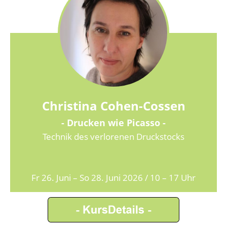
Christina Cohen-Cossen
- Drucken wie Picasso -
Technik des verlorenen Druckstocks
Fr 26. Juni – So 28. Juni 2026 / 10 – 17 Uhr