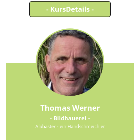
Thomas Werner
- Bildhauerei -
Alabaster - ein Handschmeichler