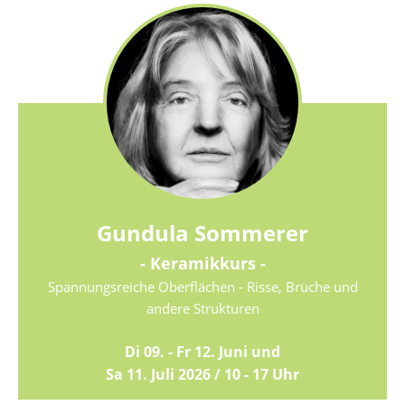
Gundula Sommerer
- Keramikkurs -
Spannungsreiche Oberflächen - Risse, Brüche und
andere Strukturen
Di 09. - Fr 12. Juni und
Sa 11. Juli 2026 / 10 - 17 Uhr