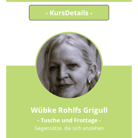
Wübke Rohlfs Grigull
- Tusche und Frottage -
Gegensätze, die sich anziehen