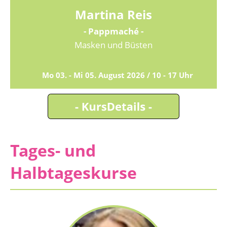
Martina Reis
- Pappmaché -
Masken und Büsten
Mo 03. - Mi 05. August 2026 / 10 - 17 Uhr
Tages- und
Halbtageskurse