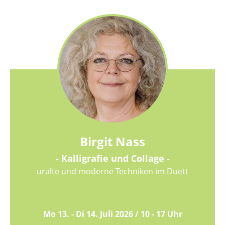
Birgit Nass
- Kalligrafie und Collage -
uralte und moderne Techniken im Duett
Mo 13. - Di 14. Juli 2026 / 10 - 17 Uhr